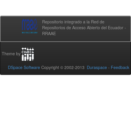
Repositorio integrado a la Red de
Repositorios de Acceso Abierto del Ecuador -
RRAAE
Theme by
DSpace Software
Copyright © 2002-2013
Duraspace
-
Feedback