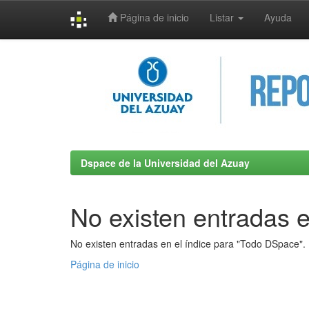
Página de inicio
Listar
Ayuda
Skip
navigation
Dspace de la Universidad del Azuay
No existen entradas e
No existen entradas en el índice para "Todo DSpace".
Página de inicio