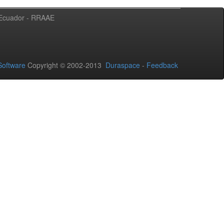
l Ecuador - RRAAE
oftware
Copyright © 2002-2013
Duraspace
-
Feedback