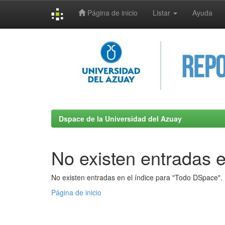
Página de inicio
Listar
Ayuda
Skip
navigation
Dspace de la Universidad del Azuay
No existen entradas e
No existen entradas en el índice para "Todo DSpace".
Página de inicio