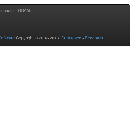
l Ecuador - RRAAE
oftware
Copyright © 2002-2013
Duraspace
-
Feedback