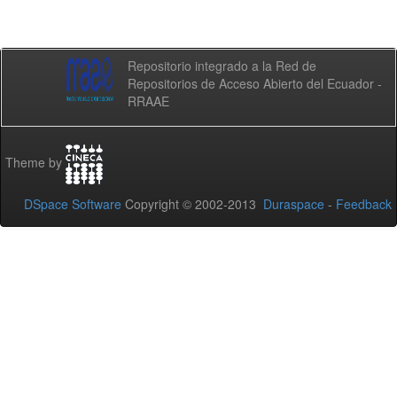
Repositorio integrado a la Red de
Repositorios de Acceso Abierto del Ecuador -
RRAAE
Theme by
DSpace Software
Copyright © 2002-2013
Duraspace
-
Feedback