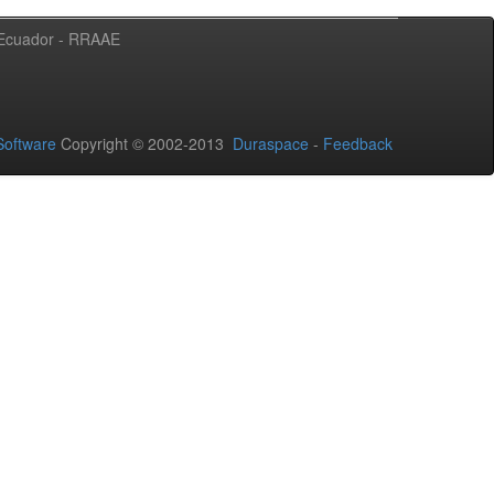
l Ecuador - RRAAE
oftware
Copyright © 2002-2013
Duraspace
-
Feedback