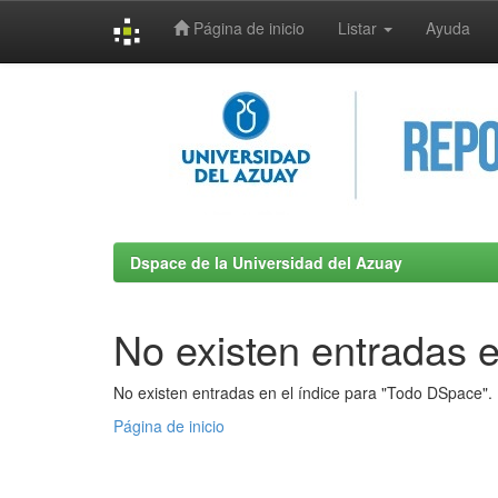
Página de inicio
Listar
Ayuda
Skip
navigation
Dspace de la Universidad del Azuay
No existen entradas e
No existen entradas en el índice para "Todo DSpace".
Página de inicio