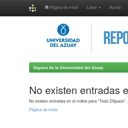
Página de inicio
Listar
Ayuda
Skip
navigation
Dspace de la Universidad del Azuay
No existen entradas e
No existen entradas en el índice para "Todo DSpace".
Página de inicio