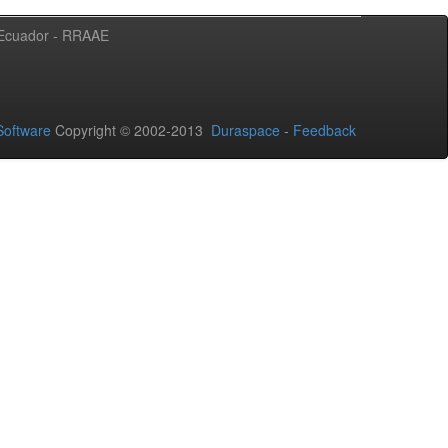
l Ecuador - RRAAE
oftware
Copyright © 2002-2013
Duraspace
-
Feedback