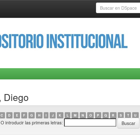
, Diego
C
D
E
F
G
H
I
J
K
L
M
N
O
P
Q
R
S
T
U
O introducir las primeras letras: