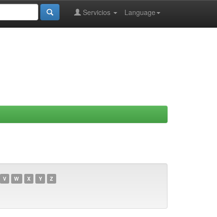
Servicios
Language
V
W
X
Y
Z