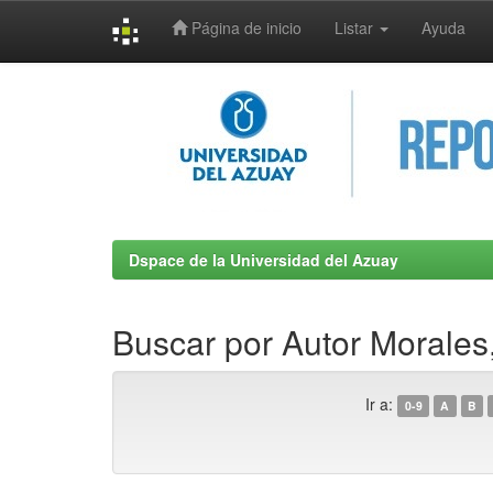
Página de inicio
Listar
Ayuda
Skip
navigation
Dspace de la Universidad del Azuay
Buscar por Autor Morales
Ir a:
0-9
A
B