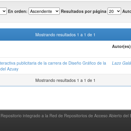
En orden:
Resultados por página
Auto
Mostrando resultados 1 a 1 de 1
Autor(es)
teractiva publicitaria de la carrera de Diseño Gráfico de la
Lazo Galá
 del Azuay
Mostrando resultados 1 a 1 de 1
Repositorio integrado a la Red de Repositorios de Acceso Abierto de