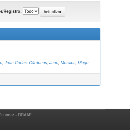
r/Registro:
n, Juan Carlos
;
Cárdenas, Juan
;
Morales, Diego
l Ecuador - RRAAE