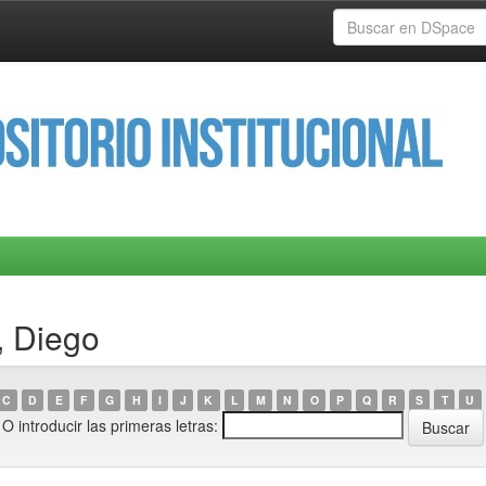
, Diego
C
D
E
F
G
H
I
J
K
L
M
N
O
P
Q
R
S
T
U
O introducir las primeras letras: