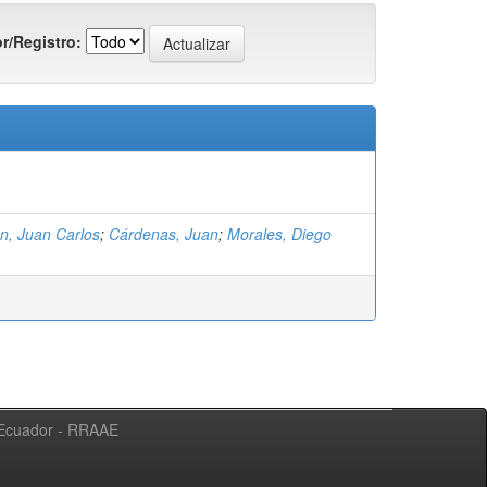
r/Registro:
n, Juan Carlos
;
Cárdenas, Juan
;
Morales, Diego
l Ecuador - RRAAE