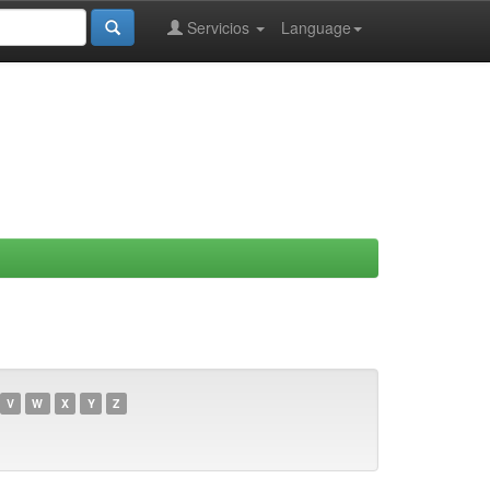
Servicios
Language
V
W
X
Y
Z