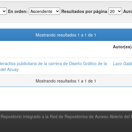
En orden:
Resultados por página
Auto
Mostrando resultados 1 a 1 de 1
Autor(es)
teractiva publicitaria de la carrera de Diseño Gráfico de la
Lazo Galá
 del Azuay
Mostrando resultados 1 a 1 de 1
Repositorio integrado a la Red de Repositorios de Acceso Abierto de