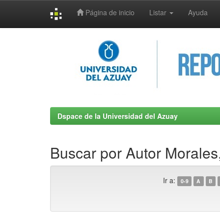
Página de inicio
Listar
Ayuda
Skip
navigation
Dspace de la Universidad del Azuay
Buscar por Autor Morales
Ir a:
0-9
A
B