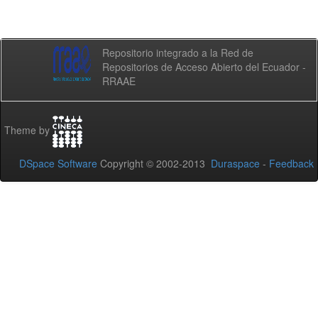
Repositorio integrado a la Red de
Repositorios de Acceso Abierto del Ecuador -
RRAAE
Theme by
DSpace Software
Copyright © 2002-2013
Duraspace
-
Feedback