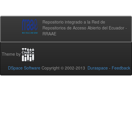
Repositorio integrado a la Red de
Repositorios de Acceso Abierto del Ecuador -
RRAAE
Theme by
DSpace Software
Copyright © 2002-2013
Duraspace
-
Feedback