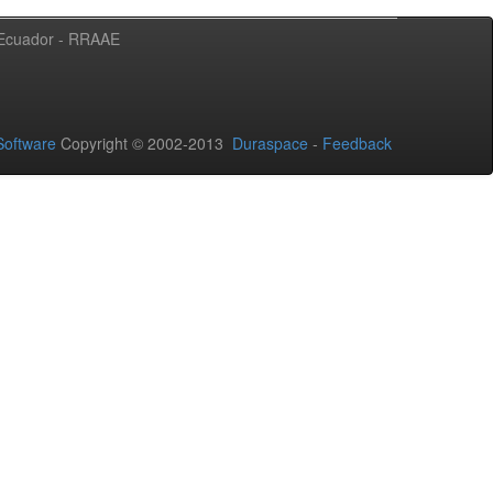
l Ecuador - RRAAE
oftware
Copyright © 2002-2013
Duraspace
-
Feedback