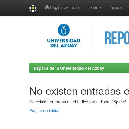
Página de inicio
Listar
Ayuda
Skip
navigation
Dspace de la Universidad del Azuay
No existen entradas e
No existen entradas en el índice para "Todo DSpace".
Página de inicio