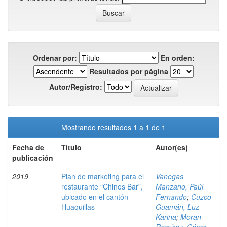
Ordenar por:
En orden:
Resultados por página
Autor/Registro:
Mostrando resultados 1 a 1 de 1
Fecha de
Título
Autor(es)
publicación
2019
Plan de marketing para el
Vanegas
restaurante “Chinos Bar”,
Manzano, Paúl
ubicado en el cantón
Fernando
;
Cuzco
Huaquillas
Guamán, Luz
Karina
;
Moran