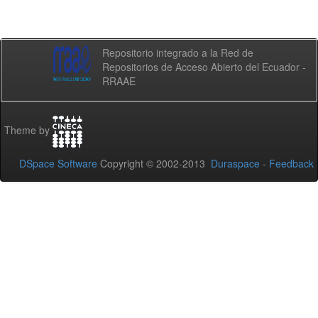
Repositorio integrado a la Red de
Repositorios de Acceso Abierto del Ecuador -
RRAAE
Theme by
DSpace Software
Copyright © 2002-2013
Duraspace
-
Feedback