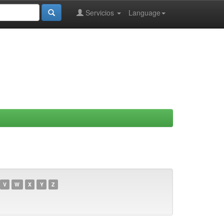
Servicios
Language
V
W
X
Y
Z