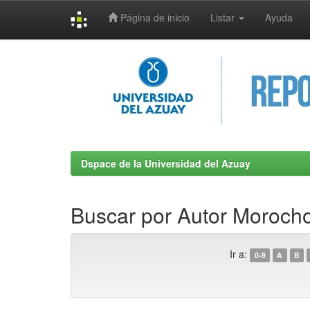
Página de inicio
Listar
Ayuda
Skip
navigation
Dspace de la Universidad del Azuay
Buscar por Autor Morocho
Ir a:
0-9
A
B