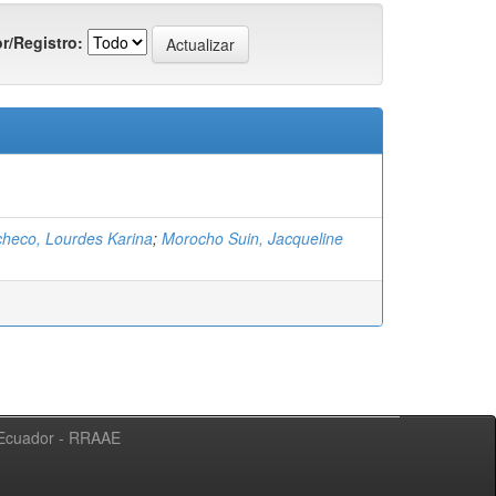
r/Registro:
checo, Lourdes Karina
;
Morocho Suin, Jacqueline
l Ecuador - RRAAE