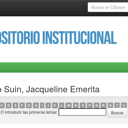
 Suin, Jacqueline Emerita
C
D
E
F
G
H
I
J
K
L
M
N
O
P
Q
R
S
T
U
O introducir las primeras letras: