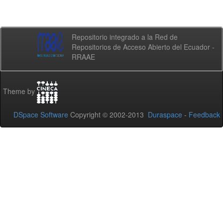
Repositorio integrado a la Red de
Repositorios de Acceso Abierto del Ecuador -
RRAAE
Theme by
DSpace Software
Copyright © 2002-2013
Duraspace
-
Feedback