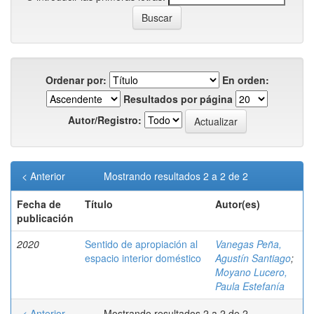
Ordenar por:
En orden:
Resultados por página
Autor/Registro:
< Anterior
Mostrando resultados 2 a 2 de 2
Fecha de
Título
Autor(es)
publicación
2020
Sentido de apropiación al
Vanegas Peña,
espacio interior doméstico
Agustín Santiago
;
Moyano Lucero,
Paula Estefanía
< Anterior
Mostrando resultados 2 a 2 de 2