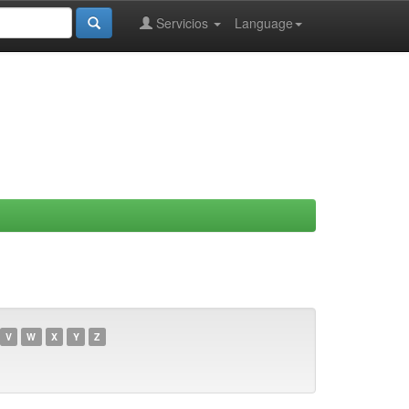
Servicios
Language
V
W
X
Y
Z