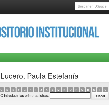
Lucero, Paula Estefanía
C
D
E
F
G
H
I
J
K
L
M
N
O
P
Q
R
S
T
U
O introducir las primeras letras: