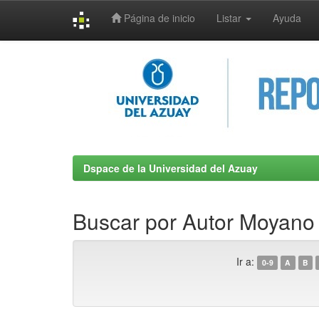
Página de inicio
Listar
Ayuda
Skip
navigation
Dspace de la Universidad del Azuay
Buscar por Autor Moyano 
Ir a:
0-9
A
B