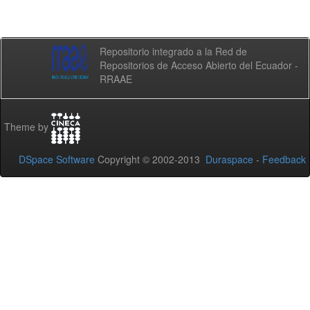
Repositorio integrado a la Red de
Repositorios de Acceso Abierto del Ecuador -
RRAAE
Theme by
DSpace Software
Copyright © 2002-2013
Duraspace
-
Feedback