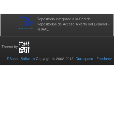
Repositorio integrado a la Red de
Repositorios de Acceso Abierto del Ecuador -
RRAAE
Theme by
DSpace Software
Copyright © 2002-2013
Duraspace
-
Feedback