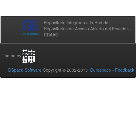
Repositorio integrado a la Red de
Repositorios de Acceso Abierto del Ecuador -
RRAAE
Theme by
DSpace Software
Copyright © 2002-2013
Duraspace
-
Feedback