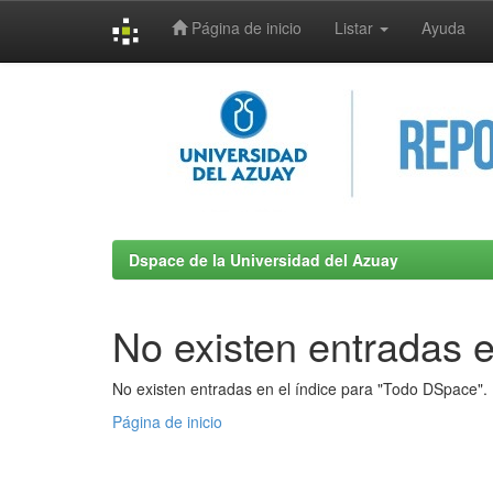
Página de inicio
Listar
Ayuda
Skip
navigation
Dspace de la Universidad del Azuay
No existen entradas e
No existen entradas en el índice para "Todo DSpace".
Página de inicio