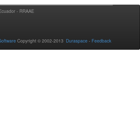
l Ecuador - RRAAE
oftware
Copyright © 2002-2013
Duraspace
-
Feedback