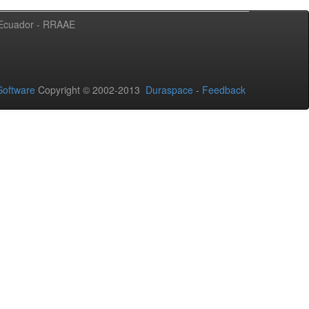
l Ecuador - RRAAE
oftware
Copyright © 2002-2013
Duraspace
-
Feedback