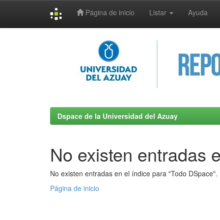
Página de inicio
Listar
Ayuda
Skip
navigation
Dspace de la Universidad del Azuay
No existen entradas e
No existen entradas en el índice para "Todo DSpace".
Página de inicio