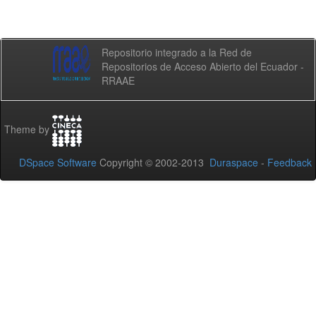
Repositorio integrado a la Red de
Repositorios de Acceso Abierto del Ecuador -
RRAAE
Theme by
DSpace Software
Copyright © 2002-2013
Duraspace
-
Feedback