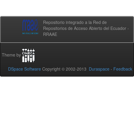
Repositorio integrado a la Red de
Repositorios de Acceso Abierto del Ecuador -
RRAAE
Theme by
DSpace Software
Copyright © 2002-2013
Duraspace
-
Feedback