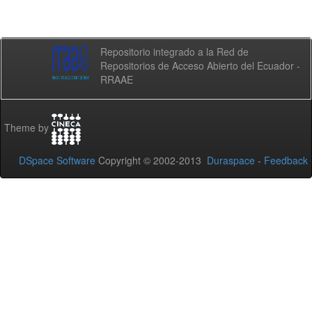
Repositorio integrado a la Red de
Repositorios de Acceso Abierto del Ecuador -
RRAAE
Theme by
DSpace Software
Copyright © 2002-2013
Duraspace
-
Feedback