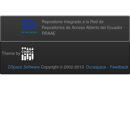
Repositorio integrado a la Red de
Repositorios de Acceso Abierto del Ecuador -
RRAAE
Theme by
DSpace Software
Copyright © 2002-2013
Duraspace
-
Feedback