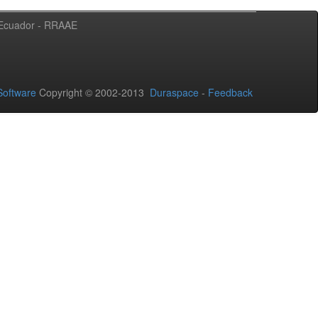
l Ecuador - RRAAE
oftware
Copyright © 2002-2013
Duraspace
-
Feedback