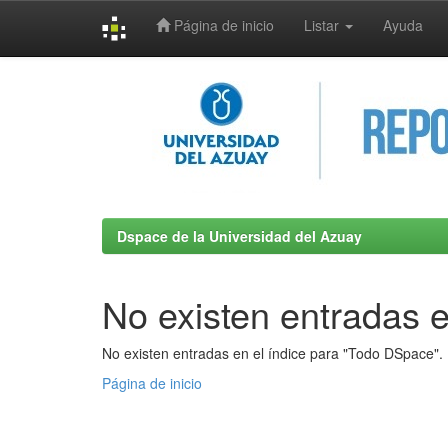
Página de inicio
Listar
Ayuda
Skip
navigation
Dspace de la Universidad del Azuay
No existen entradas e
No existen entradas en el índice para "Todo DSpace".
Página de inicio