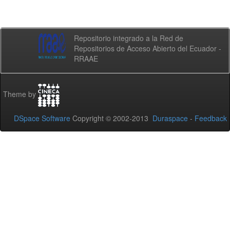
Repositorio integrado a la Red de
Repositorios de Acceso Abierto del Ecuador -
RRAAE
Theme by
DSpace Software
Copyright © 2002-2013
Duraspace
-
Feedback