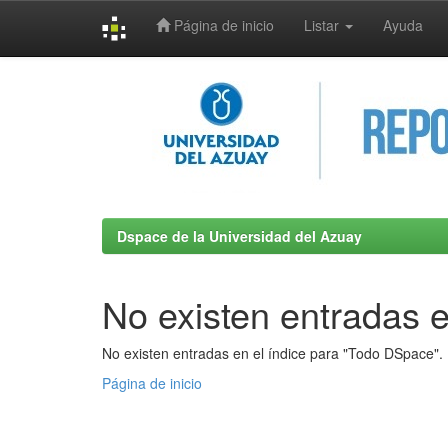
Página de inicio
Listar
Ayuda
Skip
navigation
Dspace de la Universidad del Azuay
No existen entradas e
No existen entradas en el índice para "Todo DSpace".
Página de inicio