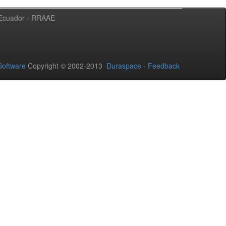
l Ecuador - RRAAE
oftware
Copyright © 2002-2013
Duraspace
-
Feedback