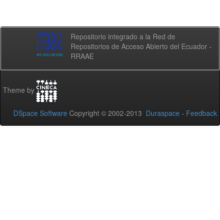
Repositorio integrado a la Red de
Repositorios de Acceso Abierto del Ecuador -
RRAAE
Theme by
DSpace Software
Copyright © 2002-2013
Duraspace
-
Feedback