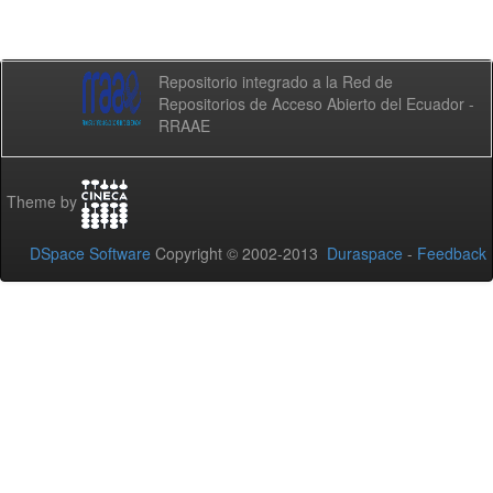
Repositorio integrado a la Red de
Repositorios de Acceso Abierto del Ecuador -
RRAAE
Theme by
DSpace Software
Copyright © 2002-2013
Duraspace
-
Feedback