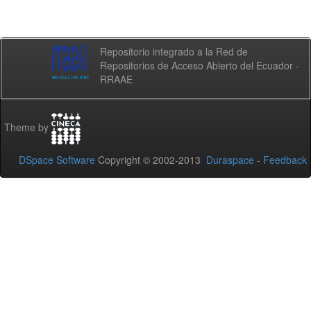
Repositorio integrado a la Red de
Repositorios de Acceso Abierto del Ecuador -
RRAAE
Theme by
DSpace Software
Copyright © 2002-2013
Duraspace
-
Feedback