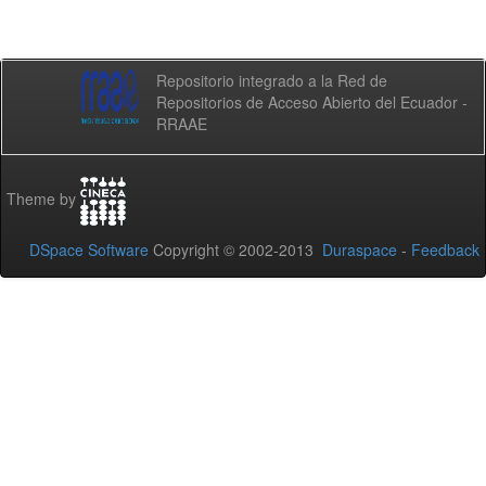
Repositorio integrado a la Red de
Repositorios de Acceso Abierto del Ecuador -
RRAAE
Theme by
DSpace Software
Copyright © 2002-2013
Duraspace
-
Feedback