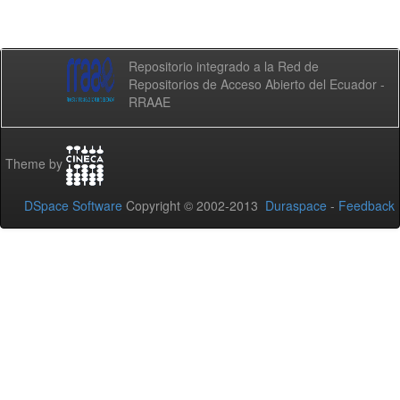
Repositorio integrado a la Red de
Repositorios de Acceso Abierto del Ecuador -
RRAAE
Theme by
DSpace Software
Copyright © 2002-2013
Duraspace
-
Feedback