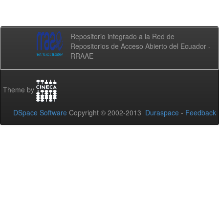
Repositorio integrado a la Red de
Repositorios de Acceso Abierto del Ecuador -
RRAAE
Theme by
DSpace Software
Copyright © 2002-2013
Duraspace
-
Feedback