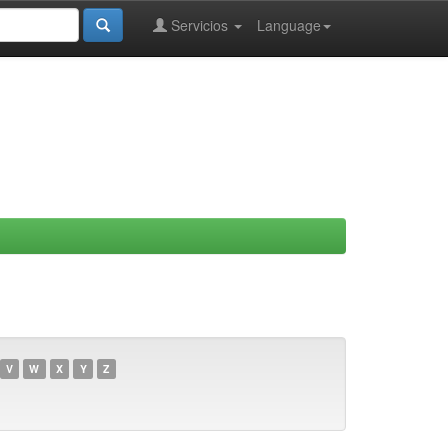
Servicios
Language
V
W
X
Y
Z