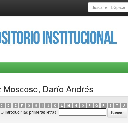
z Moscoso, Darío Andrés
C
D
E
F
G
H
I
J
K
L
M
N
O
P
Q
R
S
T
U
O introducir las primeras letras: