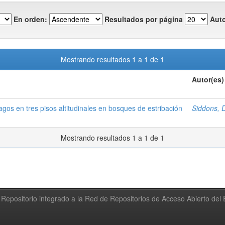
En orden:
Resultados por página
Auto
Mostrando resultados 1 a 1 de 1
Autor(es)
os en tres pisos altitudinales en bosques de estribación
Siddons, 
Mostrando resultados 1 a 1 de 1
Repositorio integrado a la Red de Repositorios de Acceso Abierto de