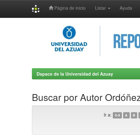
Página de inicio
Listar
Ayuda
Skip
navigation
Dspace de la Universidad del Azuay
Buscar por Autor Ordóñe
Ir a:
0-9
A
B