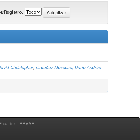
r/Registro:
David Christopher
;
Ordóñez Moscoso, Darío Andrés
l Ecuador - RRAAE