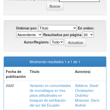
Ordenar por:
En orden:
Resultados por página
Autor/Registro:
Mostrando resultados 1 a 1 de 1
Fecha de
Título
Autor(es)
publicación
2020
Variación en comunidades
Siddons, David
de murciélagos en tres
Christopher
;
pisos altitudinales en
Ordóñez
bosques de estribación
Moscoso, Darío
del sur del Ecuador
Andrés