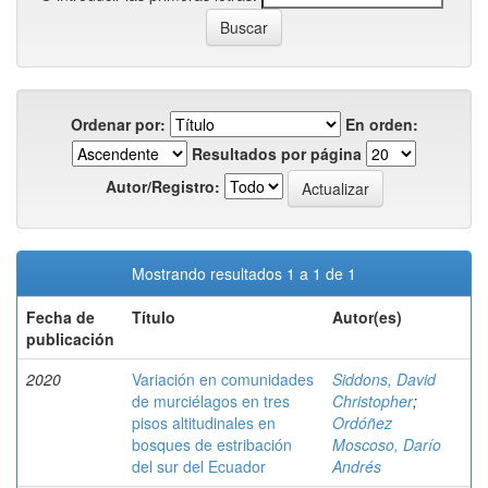
Ordenar por:
En orden:
Resultados por página
Autor/Registro:
Mostrando resultados 1 a 1 de 1
Fecha de
Título
Autor(es)
publicación
2020
Variación en comunidades
Siddons, David
de murciélagos en tres
Christopher
;
pisos altitudinales en
Ordóñez
bosques de estribación
Moscoso, Darío
del sur del Ecuador
Andrés