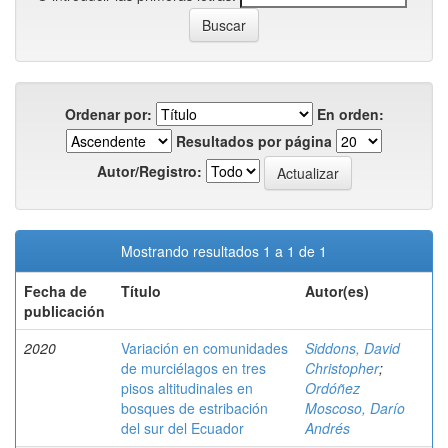
Ordenar por:
En orden:
Resultados por página
Autor/Registro:
Mostrando resultados 1 a 1 de 1
Fecha de
Título
Autor(es)
publicación
2020
Variación en comunidades
Siddons, David
de murciélagos en tres
Christopher
;
pisos altitudinales en
Ordóñez
bosques de estribación
Moscoso, Darío
del sur del Ecuador
Andrés