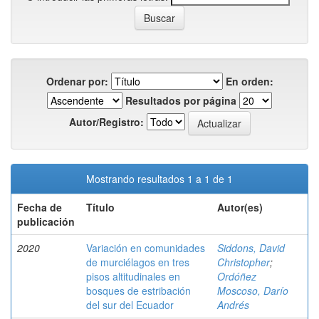
Ordenar por:
En orden:
Resultados por página
Autor/Registro:
Mostrando resultados 1 a 1 de 1
Fecha de
Título
Autor(es)
publicación
2020
Variación en comunidades
Siddons, David
de murciélagos en tres
Christopher
;
pisos altitudinales en
Ordóñez
bosques de estribación
Moscoso, Darío
del sur del Ecuador
Andrés