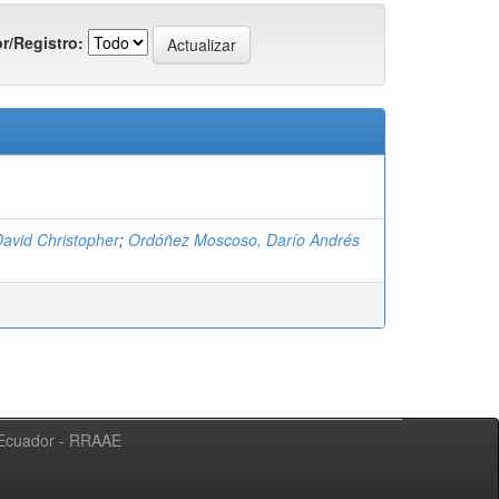
r/Registro:
David Christopher
;
Ordóñez Moscoso, Darío Andrés
l Ecuador - RRAAE