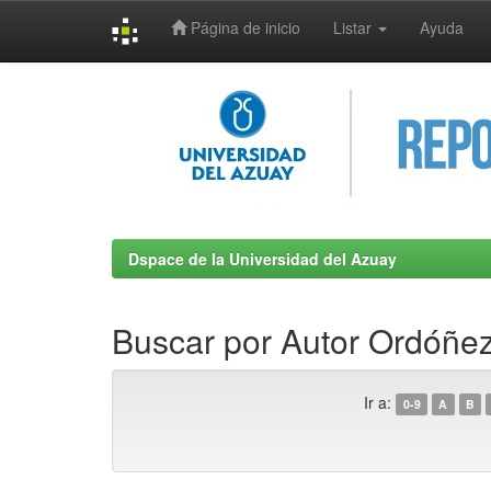
Página de inicio
Listar
Ayuda
Skip
navigation
Dspace de la Universidad del Azuay
Buscar por Autor Ordóñe
Ir a:
0-9
A
B