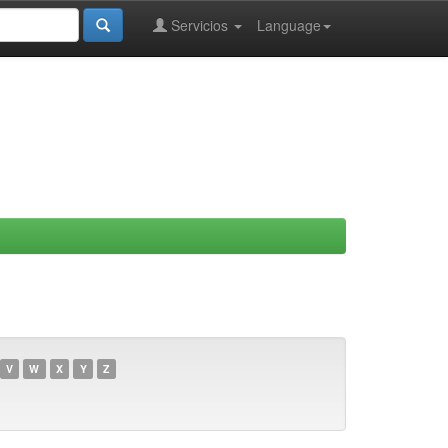
Servicios
Language
V
W
X
Y
Z