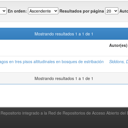
En orden:
Resultados por página
Auto
Mostrando resultados 1 a 1 de 1
Autor(es)
os en tres pisos altitudinales en bosques de estribación
Siddons, 
Mostrando resultados 1 a 1 de 1
Repositorio integrado a la Red de Repositorios de Acceso Abierto de