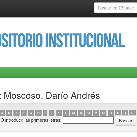
z Moscoso, Darío Andrés
C
D
E
F
G
H
I
J
K
L
M
N
O
P
Q
R
S
T
U
O introducir las primeras letras: