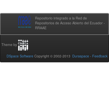
Repositorio integrado a la Red de
Repositorios de Acceso Abierto del Ecuador -
RRAAE
Theme by
DSpace Software
Copyright © 2002-2013
Duraspace
-
Feedback