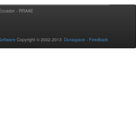
l Ecuador - RRAAE
oftware
Copyright © 2002-2013
Duraspace
-
Feedback