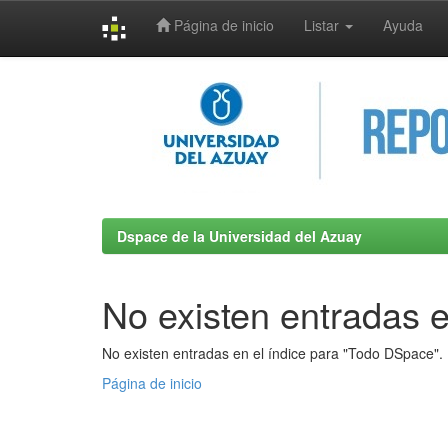
Página de inicio
Listar
Ayuda
Skip
navigation
Dspace de la Universidad del Azuay
No existen entradas e
No existen entradas en el índice para "Todo DSpace".
Página de inicio