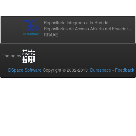
Repositorio integrado a la Red de
Repositorios de Acceso Abierto del Ecuador -
RRAAE
Theme by
DSpace Software
Copyright © 2002-2013
Duraspace
-
Feedback