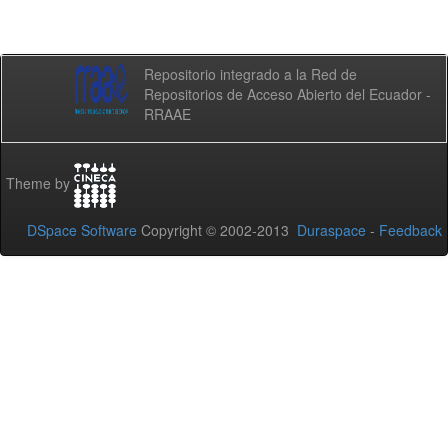
Repositorio integrado a la Red de
Repositorios de Acceso Abierto del Ecuador -
RRAAE
Theme by
DSpace Software
Copyright © 2002-2013
Duraspace
-
Feedback