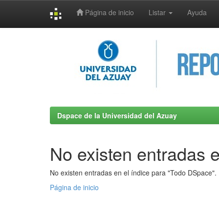
Página de inicio
Listar
Ayuda
Skip
navigation
Dspace de la Universidad del Azuay
No existen entradas e
No existen entradas en el índice para "Todo DSpace".
Página de inicio