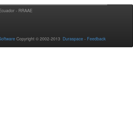
l Ecuador - RRAAE
oftware
Copyright © 2002-2013
Duraspace
-
Feedback