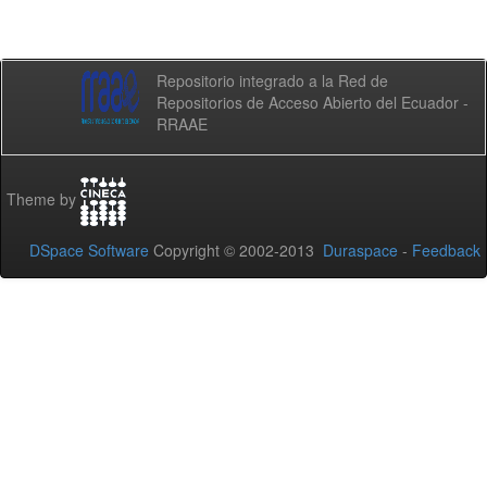
Repositorio integrado a la Red de
Repositorios de Acceso Abierto del Ecuador -
RRAAE
Theme by
DSpace Software
Copyright © 2002-2013
Duraspace
-
Feedback