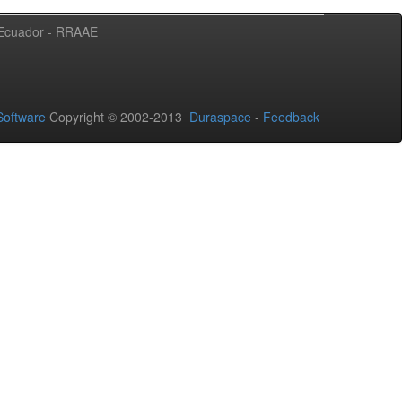
l Ecuador - RRAAE
oftware
Copyright © 2002-2013
Duraspace
-
Feedback