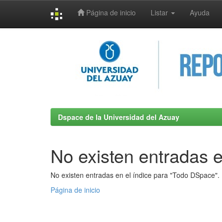
Página de inicio
Listar
Ayuda
Skip
navigation
Dspace de la Universidad del Azuay
No existen entradas e
No existen entradas en el índice para "Todo DSpace".
Página de inicio