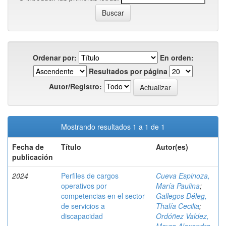
Ordenar por:
En orden:
Resultados por página
Autor/Registro:
Mostrando resultados 1 a 1 de 1
Fecha de
Título
Autor(es)
publicación
2024
Perfiles de cargos
Cueva Espinoza,
operativos por
María Paulina
;
competencias en el sector
Gallegos Déleg,
de servicios a
Thalía Cecilia
;
discapacidad
Ordóñez Valdez,