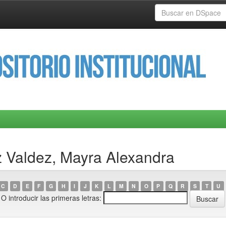
 Valdez, Mayra Alexandra
C
D
E
F
G
H
I
J
K
L
M
N
O
P
Q
R
S
T
U
O introducir las primeras letras: