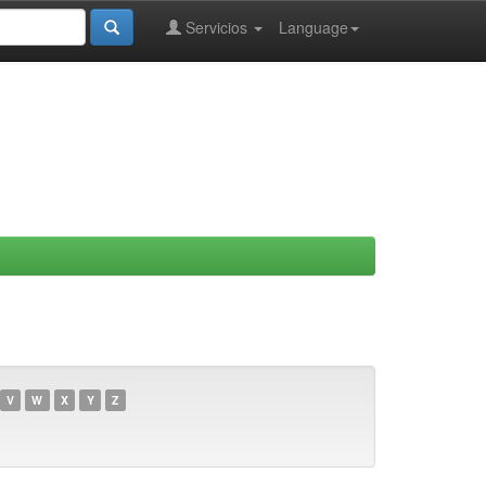
Servicios
Language
V
W
X
Y
Z