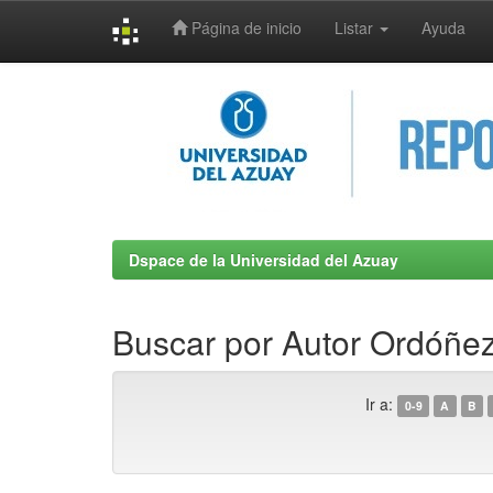
Página de inicio
Listar
Ayuda
Skip
navigation
Dspace de la Universidad del Azuay
Buscar por Autor Ordóñez
Ir a:
0-9
A
B