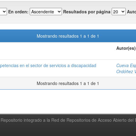
En orden:
Resultados por página
Auto
Mostrando resultados 1 a 1 de 1
Autor(es)
petencias en el sector de servicios a discapacidad
Cueva Esp
Ordóñez V
Mostrando resultados 1 a 1 de 1
Repositorio integrado a la Red de Repositorios de Acceso Abierto de