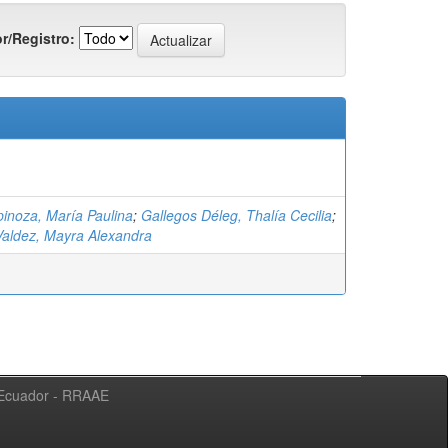
r/Registro:
inoza, María Paulina
;
Gallegos Déleg, Thalía Cecilia
;
aldez, Mayra Alexandra
l Ecuador - RRAAE